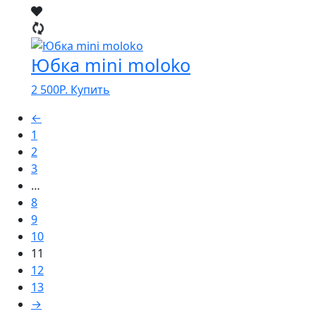
Юбка mini moloko
2 500
Р.
Купить
←
1
2
3
…
8
9
10
11
12
13
→