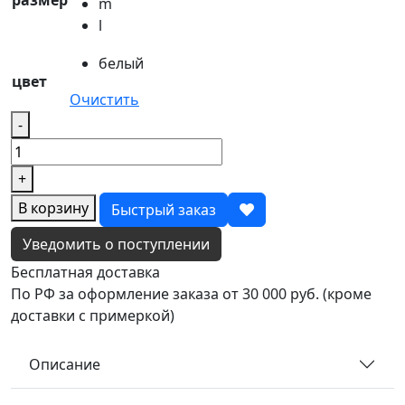
размер
m
l
белый
цвет
Очистить
Количество
-
товара
Лонгслив
+
PURE
white
В корзину
Быстрый заказ
Уведомить о поступлении
Бесплатная доставка
По РФ за оформление заказа от 30 000 руб. (кроме
доставки с примеркой)
Описание