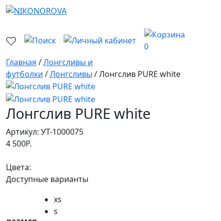
0
Главная
/
Лонгсливы и
футболки
/
Лонгсливы
/ Лонгслив PURE white
Лонгслив PURE white
Артикул:
УТ-1000075
4 500
Р.
Цвета:
Доступные варианты
xs
s