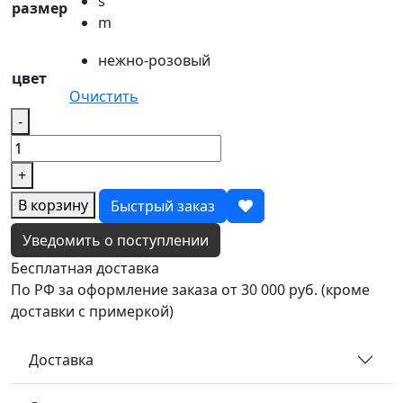
s
размер
m
нежно-розовый
цвет
Очистить
Количество
-
товара
Штаны
+
бати
pink
В корзину
Быстрый заказ
Уведомить о поступлении
Бесплатная доставка
По РФ за оформление заказа от 30 000 руб. (кроме
доставки с примеркой)
Доставка