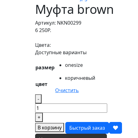
Муфта brown
Артикул:
NKN00299
6 250
Р.
Цвета:
Доступные варианты
onesize
размер
коричневый
цвет
Очистить
Количество
-
товара
Муфта
+
brown
В корзину
Быстрый заказ