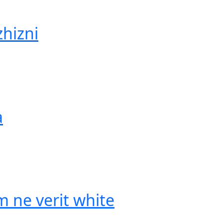
hizni
a
 ne verit white